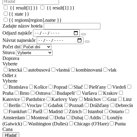
{{ result[1] }}
{{ result[1] }}
{{ state }}
{{ regions[region].name }}
Zadajte názov hotela
Odjazd najskôr
Návrat najneskôr
Počet dní
Strava
Doprava
Vyberte
letecká
autobusová
vlastná
kombinovaná
vlak
Odlet z
Vyberte
Bratislava
Košice
Poprad
Sliač
Piešťany
Viedeň
Praha
Brno
Ostrava
Budapešť
Varšava
Krakov
Katovice
Pardubice
Karlovy Vary
Mníchov
Graz
Linz
Berlín
Vroclav
Gdaňsk
Poznaň
Drážďany
Debrecín
Frankfurt
Paríž
Madrid
Zürich
Istanbul
Ontario
Amsterdam
Montreal
Doha
Dubaj
Addis
Londýn
(Gatwick)
Washington (Dulles)
Chicago (O'Hare)
Punta
Cana
Hľadať