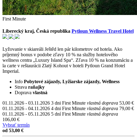
First Minute
Liberecký kraj, Česká republika
Pytloun Wellness Travel Hotel
Lyžovanie v skiareáli Ještěd len pár kilometrov od hotela. Ako
príjemný bonus v podobe zľavy 10 % na služby hotelového
wellness centra „Luxury Island Spa“. Zľava 10 % na konzumáciu a
la carte v reštaurácii Zlatý Kohout v hoteli Pytloun Grand Hotel
Imperial.
Info
Pobytové zájazdy, Lyžiarske zájazdy, Wellness
Strava
raňajky
Doprava
vlastná
01.11.2026 - 03.11.2026
3 dni
First Minute
vlastná doprava
53,00 €
01.11.2026 - 04.11.2026
4 dni
First Minute
vlastná doprava
79,00 €
01.11.2026 - 05.11.2026
5 dní
First Minute
vlastná doprava
106,00 €
Vybrať termín
od 53,00 €