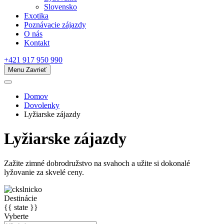
Slovensko
Exotika
Poznávacie zájazdy
O nás
Kontakt
+421 917 950 990
Menu
Zavrieť
Domov
Dovolenky
Lyžiarske zájazdy
Lyžiarske zájazdy
Zažite zimné dobrodružstvo na svahoch a užite si dokonalé
lyžovanie za skvelé ceny.
Destinácie
{{ state }}
Vyberte