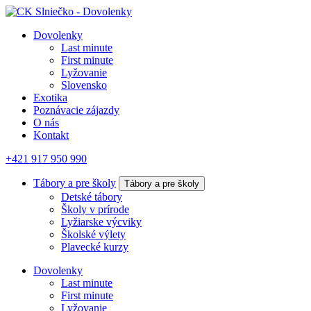
Dovolenky
Last minute
First minute
Lyžovanie
Slovensko
Exotika
Poznávacie zájazdy
O nás
Kontakt
+421 917 950 990
Tábory a pre školy
Tábory a pre školy
Detské tábory
Školy v prírode
Lyžiarske výcviky
Školské výlety
Plavecké kurzy
Dovolenky
Last minute
First minute
Lyžovanie