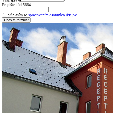
Vaša správa
Prepíšte kód 5664
Súhlasím so
spracovaním osobných údajov
Odoslať formulár