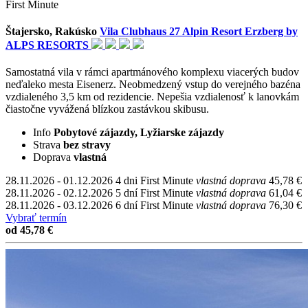
First Minute
Štajersko, Rakúsko
Vila Clubhaus 27 Alpin Resort Erzberg by
ALPS RESORTS
Samostatná vila v rámci apartmánového komplexu viacerých budov
neďaleko mesta Eisenerz. Neobmedzený vstup do verejného bazéna
vzdialeného 3,5 km od rezidencie. Nepešia vzdialenosť k lanovkám
čiastočne vyvážená blízkou zastávkou skibusu.
Info
Pobytové zájazdy, Lyžiarske zájazdy
Strava
bez stravy
Doprava
vlastná
28.11.2026 - 01.12.2026
4 dni
First Minute
vlastná doprava
45,78 €
28.11.2026 - 02.12.2026
5 dní
First Minute
vlastná doprava
61,04 €
28.11.2026 - 03.12.2026
6 dní
First Minute
vlastná doprava
76,30 €
Vybrať termín
od 45,78 €