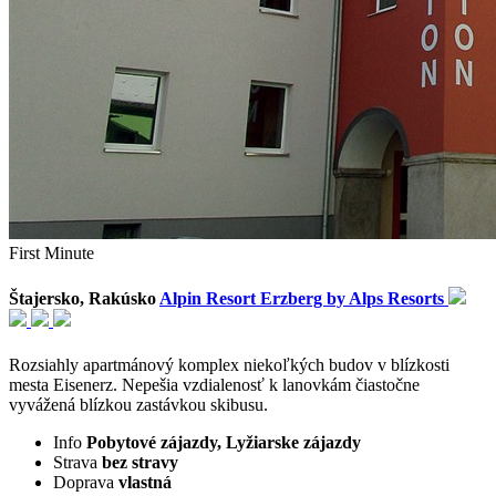
First Minute
Štajersko, Rakúsko
Alpin Resort Erzberg by Alps Resorts
Rozsiahly apartmánový komplex niekoľkých budov v blízkosti
mesta Eisenerz. Nepešia vzdialenosť k lanovkám čiastočne
vyvážená blízkou zastávkou skibusu.
Info
Pobytové zájazdy, Lyžiarske zájazdy
Strava
bez stravy
Doprava
vlastná