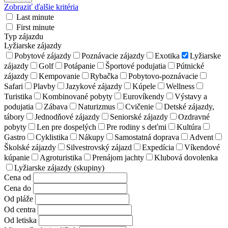
Zobraziť ďalšie kritéria
Last minute
First minute
Typ zájazdu
Lyžiarske zájazdy
Pobytové zájazdy
Poznávacie zájazdy
Exotika
Lyžiarske
zájazdy
Golf
Potápanie
Športové podujatia
Pútnické
zájazdy
Kempovanie
Rybačka
Pobytovo-poznávacie
Safari
Plavby
Jazykové zájazdy
Kúpele
Wellness
Turistika
Kombinované pobyty
Eurovíkendy
Výstavy a
podujatia
Zábava
Naturizmus
Cvičenie
Detské zájazdy,
tábory
Jednodňové zájazdy
Seniorské zájazdy
Ozdravné
pobyty
Len pre dospelých
Pre rodiny s deťmi
Kultúra
Gastro
Cyklistika
Nákupy
Samostatná doprava
Advent
Školské zájazdy
Silvestrovský zájazd
Expedícia
Víkendové
kúpanie
Agroturistika
Prenájom jachty
Klubová dovolenka
Lyžiarske zájazdy (skupiny)
Cena od
Cena do
Od pláže
Od centra
Od letiska