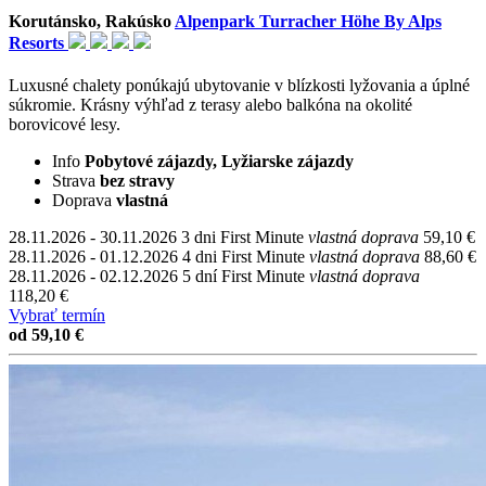
Korutánsko, Rakúsko
Alpenpark Turracher Höhe By Alps
Resorts
Luxusné chalety ponúkajú ubytovanie v blízkosti lyžovania a úplné
súkromie. Krásny výhľad z terasy alebo balkóna na okolité
borovicové lesy.
Info
Pobytové zájazdy, Lyžiarske zájazdy
Strava
bez stravy
Doprava
vlastná
28.11.2026 - 30.11.2026
3 dni
First Minute
vlastná doprava
59,10 €
28.11.2026 - 01.12.2026
4 dni
First Minute
vlastná doprava
88,60 €
28.11.2026 - 02.12.2026
5 dní
First Minute
vlastná doprava
118,20 €
Vybrať termín
od 59,10 €