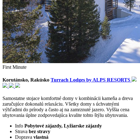
First Minute
Korutánsko, Rakúsko
Turrach Lodges by ALPS RESORTS
Samostatne stojace komfortné domy v kombinácii kameňa a dreva
zaručujúce dokonalú relaxáciu. Všetky domy s úchvatnými
výhľadmi do prírody a často aj na zamrznuté jazero. Vyššia cena
ubytovania úplne zodpovedajúca kvalite tohto štýlu ubytovania.
Info
Pobytové zájazdy, Lyžiarske zájazdy
Strava
bez stravy
Doprava
vlastná