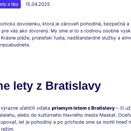
15.04.2025
ady a tipy
xotickú dovolenku, ktorá je zároveň pohodlná, bezpečná a
 pre vás ako stvorený. My sme si to s rodinou osobne vyskú
Krásne pláže, priateľskí ľudia, nadštandardné služby a atm
k nezabudnete.
e lety z Bratislavy
 výrazne uľahčili vďaka
priamym letom z Bratislavy
– či u
alalahu, alebo do kultúrneho hlavného mesta Maskat. Oceň
tupovať, let je pohodlný a po príchode sme sa mohli hneď n
režim.