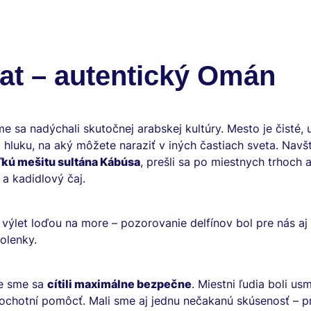
at – autentický Omán
e sa nadýchali skutočnej arabskej kultúry. Mesto je čisté, 
hluku, na aký môžete naraziť v iných častiach sveta. Navšt
ľkú mešitu sultána Kábúsa
, prešli sa po miestnych trhoch 
 a kadidlový čaj.
ýlet loďou na more – pozorovanie delfínov bol pre nás aj 
olenky.
e sme sa
cítili maximálne bezpečne
. Miestni ľudia boli usm
 ochotní pomôcť. Mali sme aj jednu nečakanú skúsenosť – p