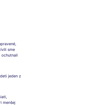
upravené,
ívili sme
a ochutnali
deti jeden z
iati,
ri menšej