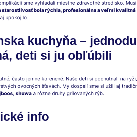
omplikácii sme vyhľadali miestne zdravotné stredisko. Mus
 starostlivosť bola rýchla, profesionálna a veľmi kvalitná
j upokojilo.
ska kuchyňa – jednodu
á, deti si ju obľúbili
utné, často jemne korenené. Naše deti si pochutnali na ryži
rstvých ovocných šťavách. My dospelí sme si užili aj tradi
jboos
,
shuwa
a rôzne druhy grilovaných rýb.
ické info