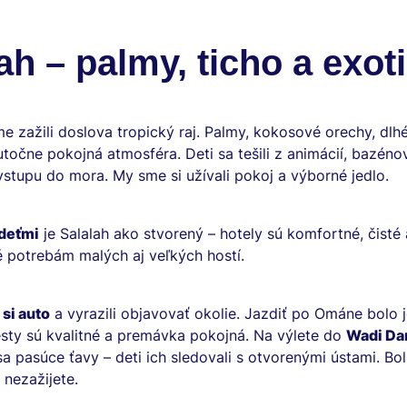
ah – palmy, ticho a exot
e zažili doslova tropický raj. Palmy, kokosové orechy, dlh
točne pokojná atmosféra. Deti sa tešili z animácií, bazénov
stupu do mora. My sme si užívali pokoj a výborné jedlo.
 deťmi
je Salalah ako stvorený – hotely sú komfortné, čisté 
 potrebám malých aj veľkých hostí.
 si auto
a vyrazili objavovať okolie. Jazdiť po Ománe bolo
sty sú kvalitné a premávka pokojná. Na výlete do
Wadi Da
 sa pasúce ťavy – deti ich sledovali s otvorenými ústami. Bol
 nezažijete.