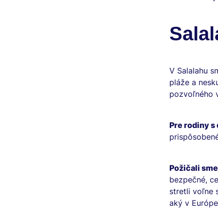
Salal
V Salalahu sm
pláže a nesku
pozvoľného v
Pre rodiny s
prispôsobené
Požičali sme
bezpečné, ce
stretli voľne
aký v Európe