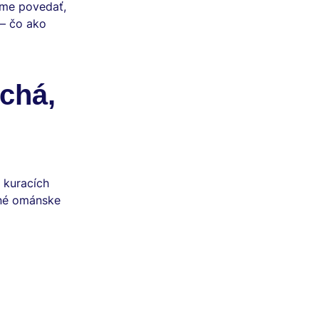
íme povedať,
– čo ako
chá,
, kuracích
čné ománske