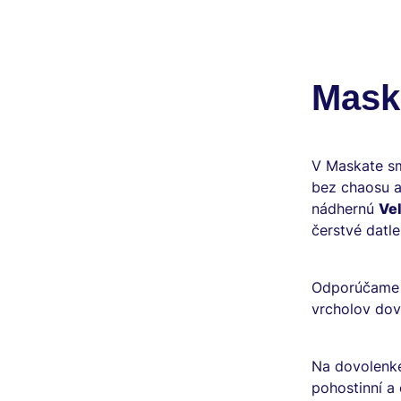
Mask
V Maskate sm
bez chaosu a 
nádhernú
Ve
čerstvé datle
Odporúčame v
vrcholov dov
Na dovolenk
pohostinní a