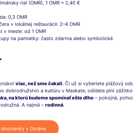
Ománsky rial (OMR), 1 OMR ≈ 2,40 €
da: 0,3 OMR
čera v lokálnej reštaurácii: 2–4 OMR
xi v meste: od 1 OMR
tupy na pamiatky: často zdarma alebo symbolické
r
onúkol
viac, než sme čakali
. Či už si vyberiete plážový od
bo dobrodružstvo a kultúru v Maskate, odídete plní zážitko
ka, na ktorú budeme spomínať ešte dlho
– pokojná, poho
rodružná. A najmä –
rodinná
.
ť dovolenky v Ománe