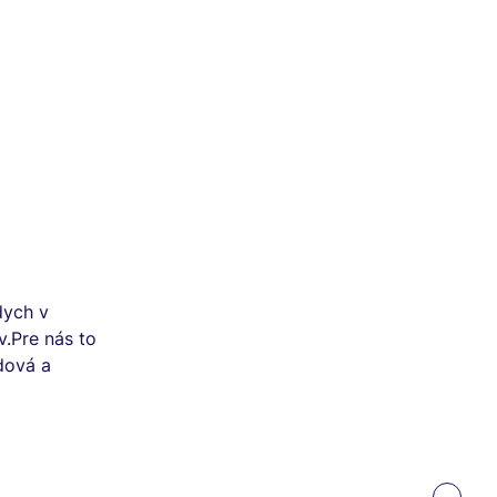
dych v
v.Pre nás to
dová a