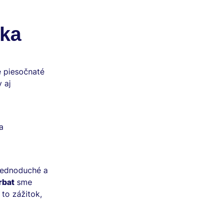
ika
é piesočnaté
 aj
a
 jednoduché a
rbat
sme
 to zážitok,