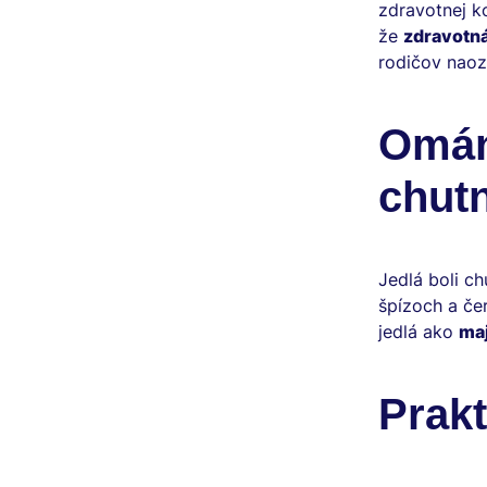
zdravotnej k
že
zdravotná
rodičov naoza
Omán
chutn
Jedlá boli ch
špízoch a če
jedlá ako
ma
Prakt