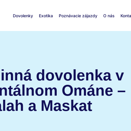
Dovolenky
Exotika
Poznávacie zájazdy
O nás
Konta
inná dovolenka v
entálnom Ománe –
alah a Maskat