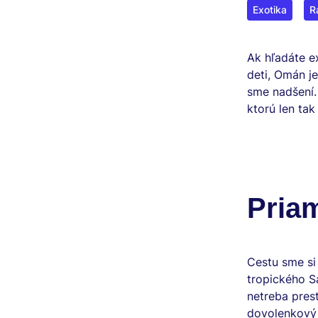
Exotika
R
Ak hľadáte e
deti, Omán je
sme nadšení. 
ktorú len ta
Priam
Cestu sme si
tropického S
netreba pres
dovolenkový 