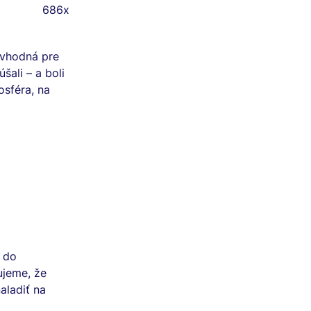
686x
 vhodná pre
šali – a boli
osféra, na
ž do
ujeme, že
aladiť na