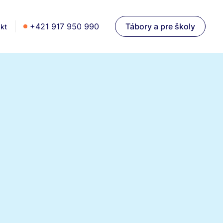
+421 917 950 990
Tábory a pre školy
kt