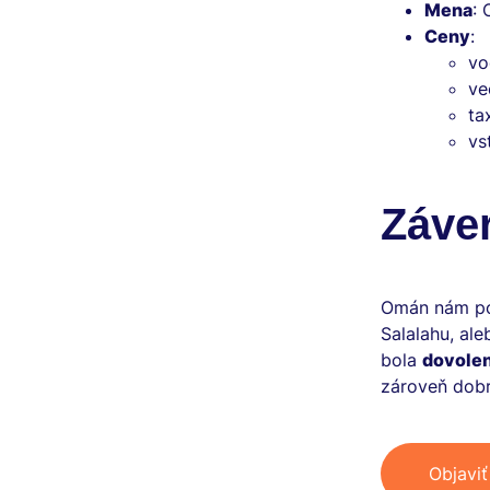
Mena
: 
Ceny
:
vo
ve
ta
vs
Záve
Omán nám p
Salalahu, ale
bola
dovolen
zároveň dob
Objavi