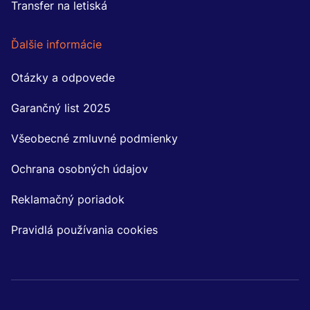
Transfer na letiská
Ďalšie informácie
Otázky a odpovede
(otvorí sa v novom okne)
Garančný list 2025
(otvorí sa v novom okne)
Všeobecné zmluvné podmienky
(otvorí sa v novom okne)
Ochrana osobných údajov
(otvorí sa v novom okne)
Reklamačný poriadok
Pravidlá používania cookies