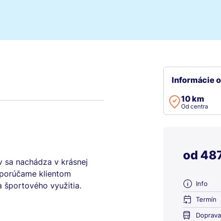
Informácie o
10 km
Od centra
od 487
v sa nachádza v krásnej
odporúčame klientom
Info
 športového využitia.
Termín
Doprava