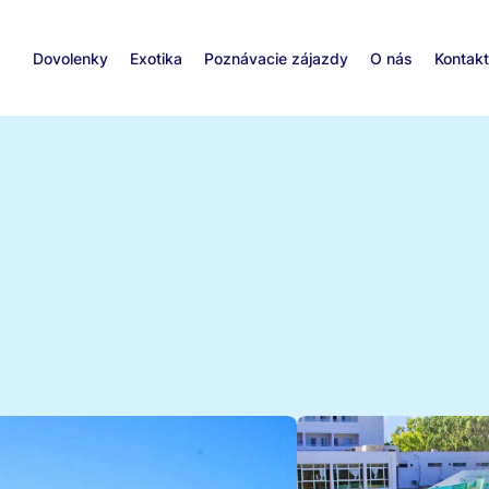
Dovolenky
Exotika
Poznávacie zájazdy
O nás
Kontak
zd