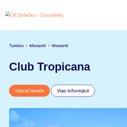
Tunisko
Monastir
Monastir
Club Tropicana
3 hvie
Vybrať termín
Viac informácií